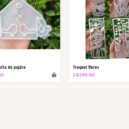
ita de pajáro
Troquel flores
00
C$290.00