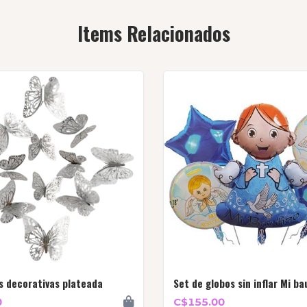
Items Relacionados
s decorativas plateada
Set de globos sin inflar Mi ba
0
C$155.00