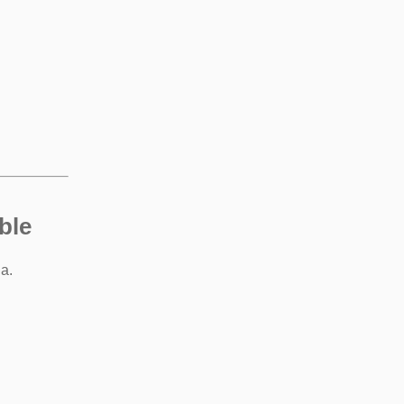
ble
a.