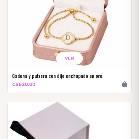
VER
Cadena y pulsera con dije enchapado en oro
C$620.00