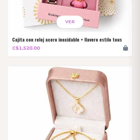
VER
Cajita con reloj acero inoxidable + llavero estilo tous
C$1,520.00