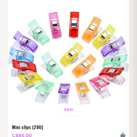
VER
Mini clips (20U)
C$85.00