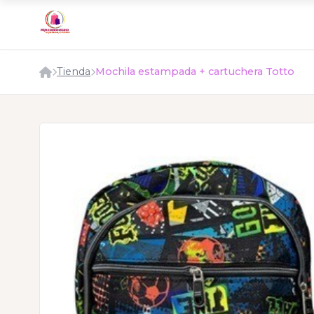
Tienda
Mochila estampada + cartuchera Totto