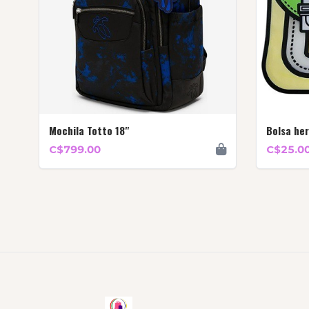
Mochila Totto 18"
Bolsa he
C$799.00
C$25.0