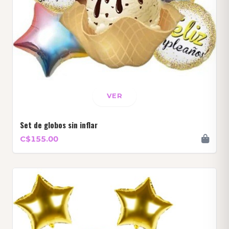
VER
Set de globos sin inflar
C$155.00