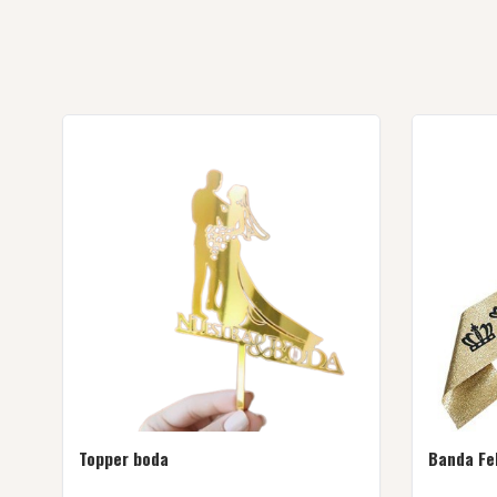
Topper boda
Banda Fe