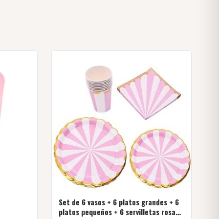
Set de 6 vasos + 6 platos grandes + 6
platos pequeños + 6 servilletas rosado