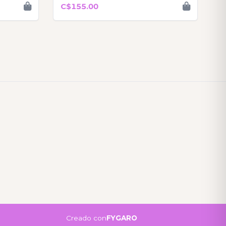
y dorado
C$155.00
Creado con
FYGARO