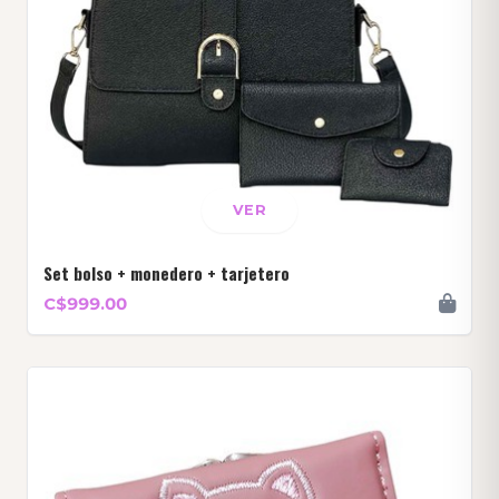
VER
Set bolso + monedero + tarjetero
C$999.00