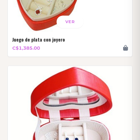
VER
Juego de plata con joyero
C$1,385.00