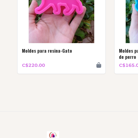
Moldes para resina-Gato
Moldes p
de perro
C$220.00
C$165.