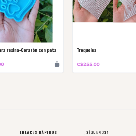
ara resina-Corazón con pata
Troqueles
00
C$255.00
ENLACES RÁPIDOS
¡SÍGUENOS!