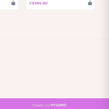
C$385.00
Creado con
FYGARO