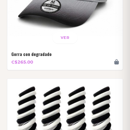
VER
Gorra con degradado
C$265.00