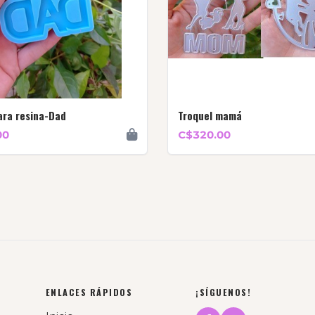
ara resina-Dad
Troquel mamá
00
C$320.00
ENLACES RÁPIDOS
¡SÍGUENOS!