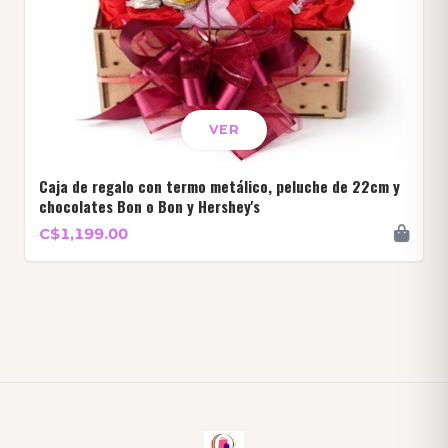
VER
Caja de regalo con termo metálico, peluche de 22cm y
chocolates Bon o Bon y Hershey's
C$1,199.00