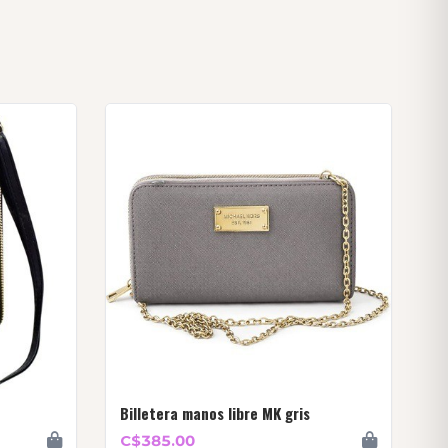
Billetera manos libre MK gris
C$385.00