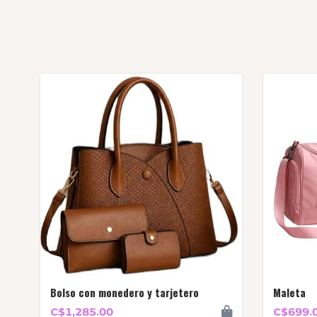
Bolso con monedero y tarjetero
Maleta
C$1,285.00
C$699.