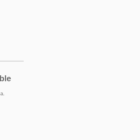
ble
a.