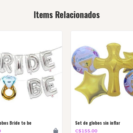
Items Relacionados
obos Bride to be
Set de globos sin inflar
0
C$155.00