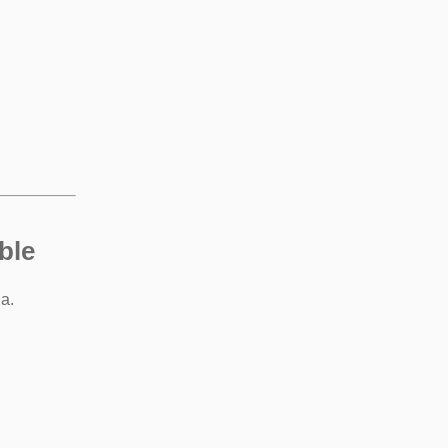
ble
a.