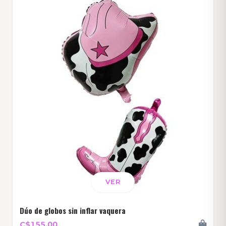
VER
Dúo de globos sin inflar vaquera
C$155.00