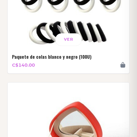
VER
Paquete de colas blanco y negro (100U)
C$140.00