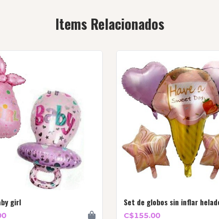
Items Relacionados
by girl
Set de globos sin inflar helad
00
C$155.00