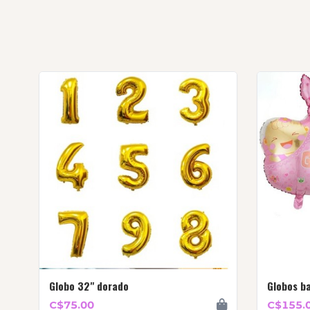
Globo 32" dorado
Globos ba
C$75.00
C$155.