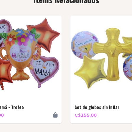
amá - Trofeo
Set de globos sin inflar
00
C$155.00