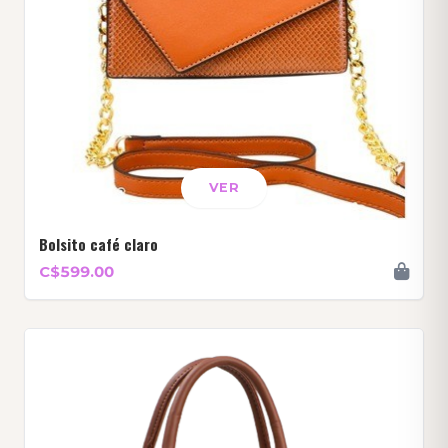
VER
Bolsito café claro
C$599.00