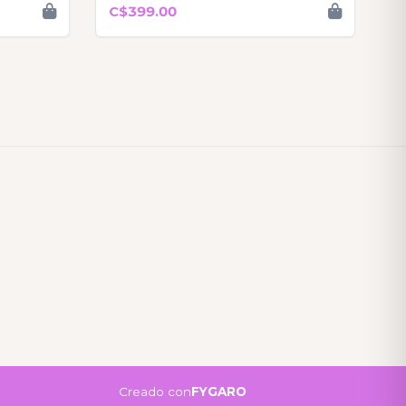
C$399.00
Creado con
FYGARO