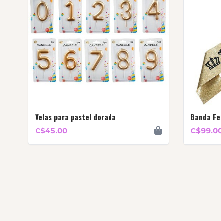
Velas para pastel dorada
Banda Fe
C$45.00
C$99.0