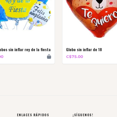
obos sin inflar rey de la fiesta
Globo sin inflar de 18
00
C$75.00
ENLACES RÁPIDOS
¡SÍGUENOS!